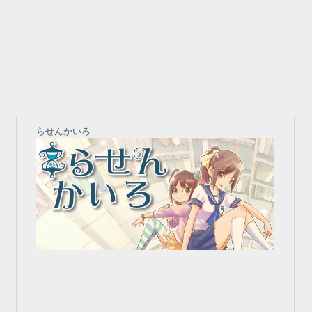
らせんかいろ