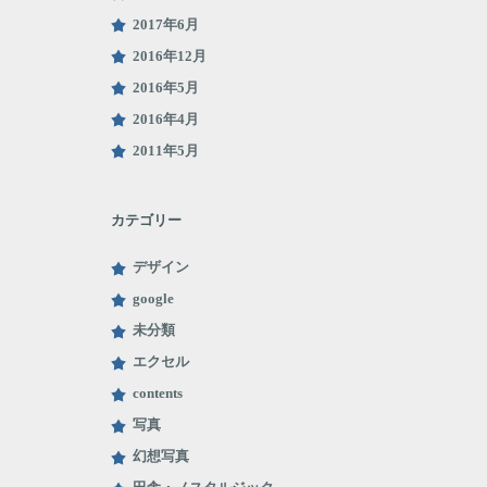
2017年6月
2016年12月
2016年5月
2016年4月
2011年5月
カテゴリー
デザイン
google
未分類
エクセル
contents
写真
幻想写真