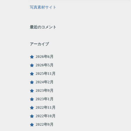
写真素材サイト
最近のコメント
アーカイブ
2026年6月
2026年5月
2025年11月
2024年2月
2023年9月
2023年1月
2022年11月
2022年10月
2022年9月