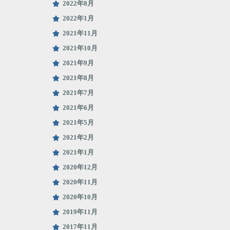
2022年8月
2022年1月
2021年11月
2021年10月
2021年9月
2021年8月
2021年7月
2021年6月
2021年5月
2021年2月
2021年1月
2020年12月
2020年11月
2020年10月
2019年11月
2017年11月