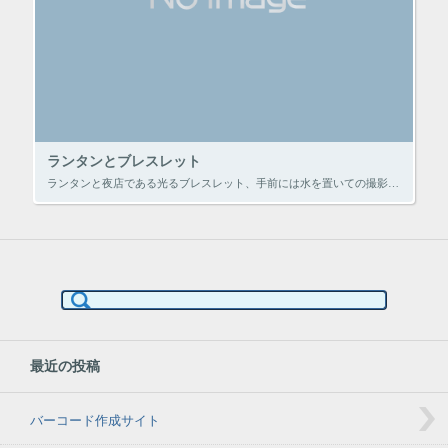
ランタンとブレスレット
ランタンと夜店である光るブレスレット、手前には水を置いての撮影です。 撮影時間は15秒〜30秒 ついでに遊び心で ライターの火をぐるぐる回しただけです。 これを友人宅でやったので後日怒られました。
検
索:
最近の投稿
バーコード作成サイト