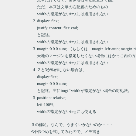
ただ、本来は文章の右配置のためのもの
widthの指定がないimgには適用されない
display: flex;
justify-content: flex-end;
と記述。
widthの指定がないimgには適用されない
margin:0 0 0 auto; （もしくは、margin-left:auto; margin-r
天地のマージンを指定したくない場合にはかっこ内の方
widthの指定がないimgには適用されない
２と3が動作しない場合は、
display:flex;
margin:0 0 0 auto;
と記述。主にimgにwidthが指定がない場合の対処法。
position: relative;
left:100%;
widthの指定がないimgにも使える
３の補足。なんで、うまくいかないのか・・・
今回3つめを試してみたので、メモ書き