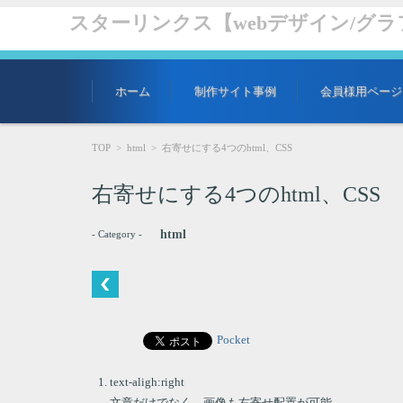
スターリンクス【webデザイン/グ
コンテンツに移動
ホーム
制作サイト事例
会員様用ページ
TOP
>
html
>
右寄せにする4つのhtml、CSS
右寄せにする4つのhtml、CSS
html
- Category -
Pocket
text-aligh:right
文章だけでなく、画像も右寄せ配置が可能。