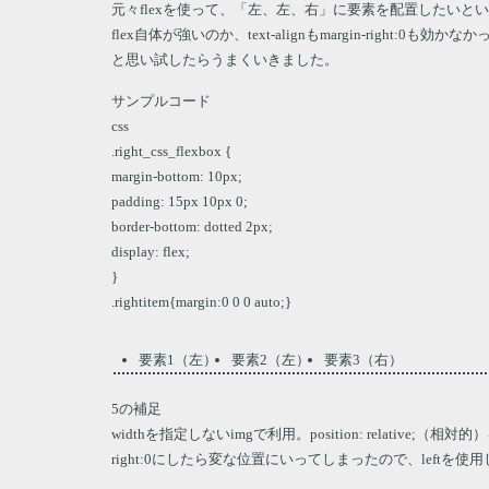
元々flexを使って、「左、左、右」に要素を配置したいと
flex自体が強いのか、text-alignもmargin-right:0も効か
と思い試したらうまくいきました。
サンプルコード
css
.right_css_flexbox {
margin-bottom: 10px;
padding: 15px 10px 0;
border-bottom: dotted 2px;
display: flex;
}
.rightitem{margin:0 0 0 auto;}
要素1（左）
要素2（左）
要素3（右）
5の補足
widthを指定しないimgで利用。position: relativ
right:0にしたら変な位置にいってしまったので、leftを使