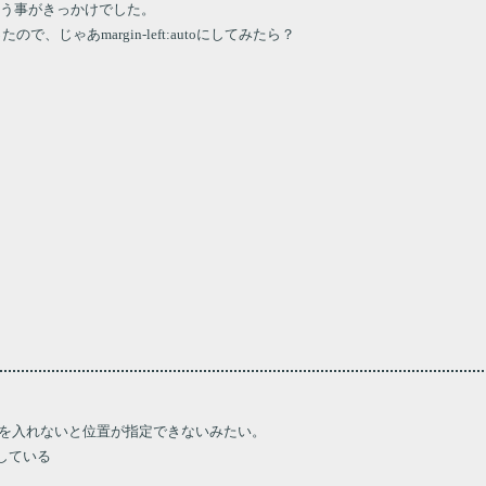
いう事がきっかけでした。
なかったので、じゃあmargin-left:autoにしてみたら？
e;（相対的）を入れないと位置が指定できないみたい。
用している